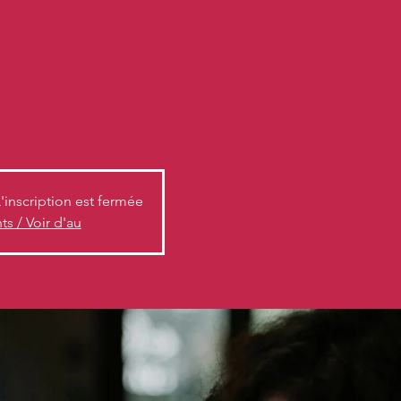
ieux, il n'y a pas de pression pour parler, il suffit
ui vous intéresse et de lire en compagnie de
re is no pressure to speak, just find something
ad with company!
L'inscription est fermée
s / Voir d'au