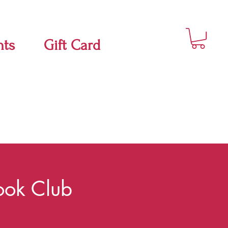
nts
Gift Card
Book Club