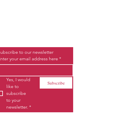
Be the First to Know
ubscribe to our newsletter
nter your email address here
*
Yes, I would 
Subscribe
like to 
subscribe 
to your 
newsletter.
*