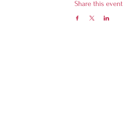
Share this event
Librairie Phoenix
5928 Sherbrooke West,
Montreal, Quebec, H4A 1X7
Open Tuesday to Sunday
from 12 noon. Closed Monday.
Evening closing times vary due
to event schedule - if there is
no evening event we will close
at 6pm.