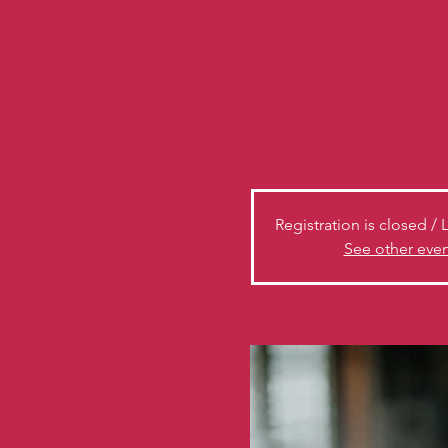
Dans le club de lecture silenc
de trouver quelque chose q
quelqu'un d'autre !
In the Silent Book Club, the
you're interested in and re
Registration is closed / 
See other event