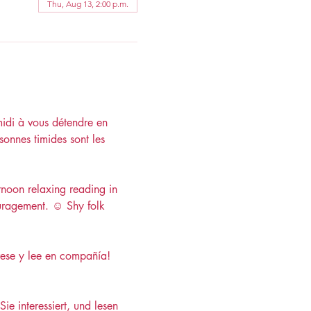
Thu, Aug 13, 2:00 p.m.
midi à vous détendre en 
sonnes timides sont les 
rnoon relaxing reading in 
uragement. ☺️ Shy folk 
rese y lee en compañía! 
e interessiert, und lesen 