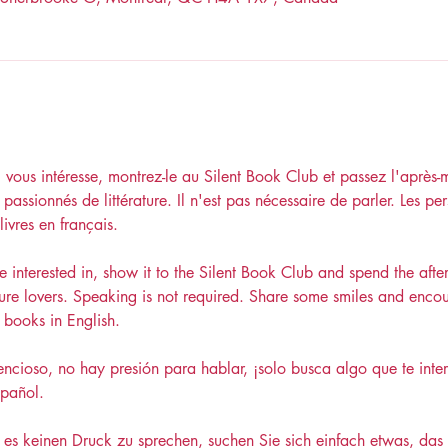
i vous intéresse, montrez-le au Silent Book Club et passez l'après-
assionnés de littérature. Il n'est pas nécessaire de parler. Les per
ivres en français.
interested in, show it to the Silent Book Club and spend the afte
ture lovers. Speaking is not required. Share some smiles and enco
books in English.
lencioso, no hay presión para hablar, ¡solo busca algo que te inte
spañol.
es keinen Druck zu sprechen, suchen Sie sich einfach etwas, das Si