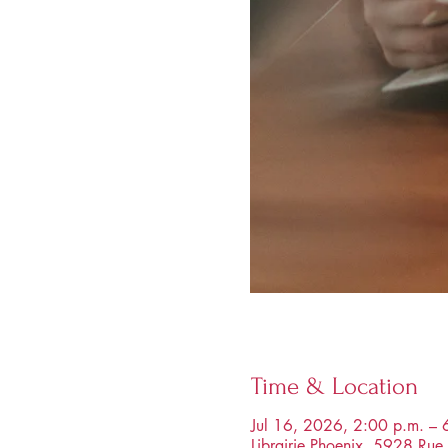
Time & Location
Jul 16, 2026, 2:00 p.m. – 
Librairie Phoenix, 5928 R