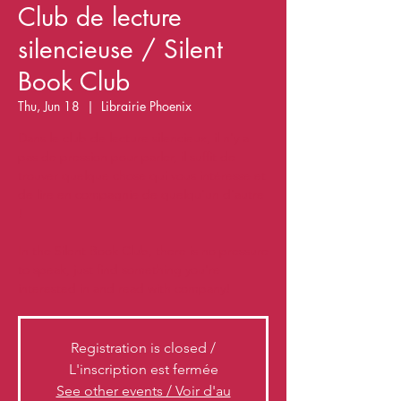
Club de lecture
silencieuse / Silent
Book Club
Thu, Jun 18
  |  
Librairie Phoenix
Dans le club de lecture silencieux, il n'y a
pas de pression pour parler, il suffit de
trouver quelque chose qui vous intéresse et
de lire en compagnie de quelqu'un d'autre
!
In the Silent Book Club, there is no pressure
to speak, just find something you're
Registration is closed /
L'inscription est fermée
See other events / Voir d'au