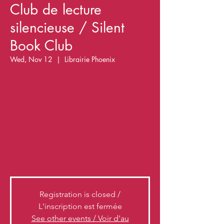
Club de lecture
silencieuse / Silent
Book Club
Wed, Nov 12
  |  
Librairie Phoenix
Dans le club de lecture silencieux, il n'y a
pas de pression pour parler, il suffit de
trouver quelque chose qui vous intéresse et
de lire en compagnie de quelqu'un d'autre
!
In the Silent Book Club, there is no pressure
to speak, just find something you're
Registration is closed /
L'inscription est fermée
See other events / Voir d'au