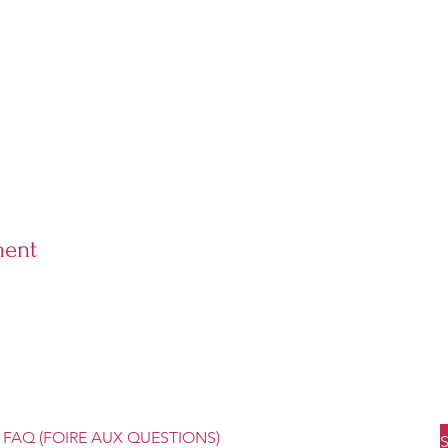
ment
Boutique en ligne
Socials
FAQ (FOIRE AUX QUESTIONS)
S
Facebook