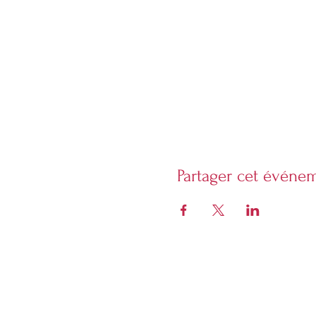
Partager cet événe
Librarie Phoenix
5928 Sherbrooke Ouest