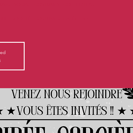
 MUSIC - SOCIAL - COSTUMES - COFFEE/TEA /
IQUE - SOCIÉTÉ - COSTUME s- CAFÉ/TEA /
sed
s