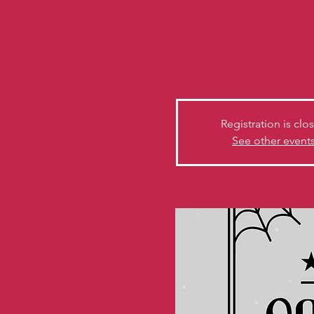
Author's celebration with
BOOK SIGNING
Fête de l'auteur avec MUS
SIGNATURE DE LIVRE
Registration is clo
See other event