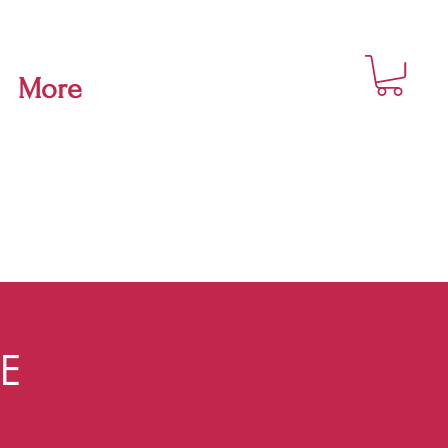
More
E