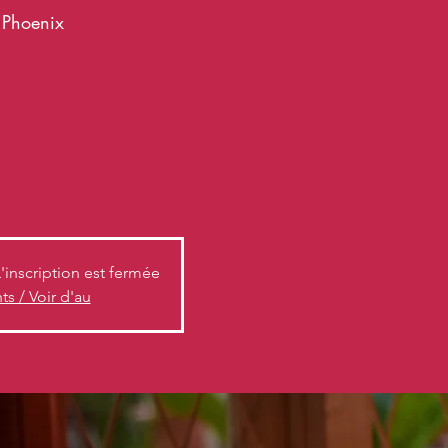
e Phoenix
re is no pressure to speak, just find something
ad with company!
ieux, il n'y a pas de pression pour parler, il suffit
ui vous intéresse et de lire en compagnie de
L'inscription est fermée
s / Voir d'au