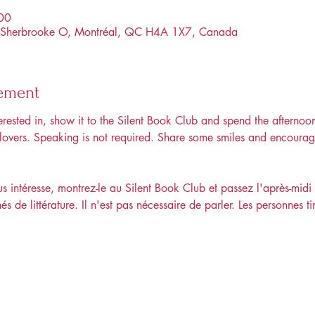
:00
ue Sherbrooke O, Montréal, QC H4A 1X7, Canada
nement
rested in, show it to the Silent Book Club and spend the afternoon
 lovers. Speaking is not required. Share some smiles and encourag
us intéresse, montrez-le au Silent Book Club et passez l'après-midi
 de littérature. Il n'est pas nécessaire de parler. Les personnes t