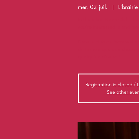
mer. 02 juil.
  |  
Librairi
In the Silent Book Club, the
you're interested in and re
Dans le club de lecture silenc
de trouver quelque chose q
quelqu'un d'autre !
Registration is closed / 
See other event