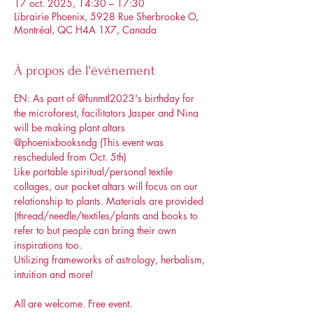
17 oct. 2025, 14:30 – 17:30
Librairie Phoenix, 5928 Rue Sherbrooke O,
Montréal, QC H4A 1X7, Canada
À propos de l'événement
EN: As part of @funmtl2023's birthday for 
the microforest, facilitators Jasper and Nina 
will be making plant altars 
@phoenixbooksndg (This event was 
rescheduled from Oct. 5th)
Like portable spiritual/personal textile 
collages, our pocket altars will focus on our 
relationship to plants. Materials are provided 
(thread/needle/textiles/plants and books to 
refer to but people can bring their own 
inspirations too. 
Utilizing frameworks of astrology, herbalism, 
intuition and more! 
All are welcome. Free event. 