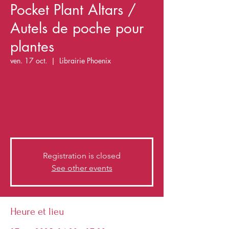
Pocket Plant Altars /
Autels de poche pour
plantes
ven. 17 oct.
  |  
Librairie Phoenix
EN: Crafting textile collages that honour our
reciprocal relationship to plants.
FR: Création de collages textiles qui
rendent hommage à notre relation
réciproque avec les plantes.
Registration is closed
See other events
Heure et lieu