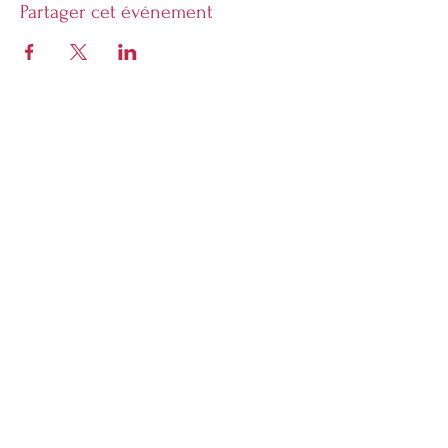
Partager cet événement
Librarie Phoenix
5928 Sherbrooke Ouest Montreal,
Quebec, H4A 1X7
Ouvert du mardi au dimanche
À partir de midi, l'heure de fermeture varie
en fonction du programme des
événements.