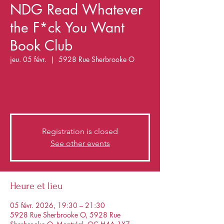
NDG Read Whatever
the F*ck You Want
Book Club
jeu. 05 févr.
  |  
5928 Rue Sherbrooke O
IN-PERSON (English) GATHERING. PLEASE
NOTE THAT ONLINE IS ON A DIFFERENT
DATE.
Registration is closed
See other events
Heure et lieu
05 févr. 2026, 19:30 – 21:30
5928 Rue Sherbrooke O, 5928 Rue