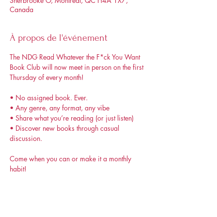
Sherbrooke O, Montréal, QC H4A 1X7,
Canada
À propos de l'événement
The NDG Read Whatever the F*ck You Want 
Book Club will now meet in person on the first 
Thursday of every month!
• No assigned book. Ever.
• Any genre, any format, any vibe
• Share what you’re reading (or just listen)
• Discover new books through casual 
discussion.
Come when you can or make it a monthly 
habit!