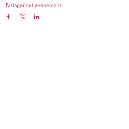
Partager cet événement
Librarie Phoenix
5928 Sherbrooke Ouest Montreal,
Quebec, H4A 1X7
Ouvert du mardi au dimanche
À partir de midi, l'heure de fermeture varie
en fonction du programme des
événements.