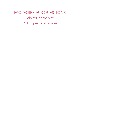
Boutique en ligne
FAQ (FOIRE AUX QUESTIONS)
Visitez notre site
Politique du magasin
Socials
Facebook
Tiktok
Instagram
Storygraph
Subscribe to our newsletter
Enter your email address here
*