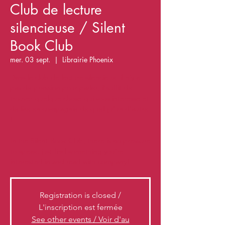
Club de lecture
silencieuse / Silent
Book Club
mer. 03 sept.
  |  
Librairie Phoenix
Dans le club de lecture silencieux, il n'y a
pas de pression pour parler, il suffit de
trouver quelque chose qui vous intéresse et
de lire en compagnie de quelqu'un d'autre
!
In the Silent Book Club, there is no pressure
to speak, just find something you're
Registration is closed /
L'inscription est fermée
See other events / Voir d'au