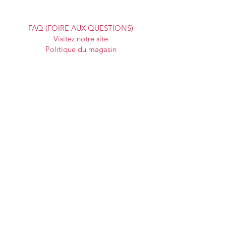
Boutique en ligne
FAQ (FOIRE AUX QUESTIONS)
Visitez notre site
Politique du magasin
Socials
Facebook
Tiktok
Instagram
Storygraph
Subscribe to our newsletter
Enter your email address here
*