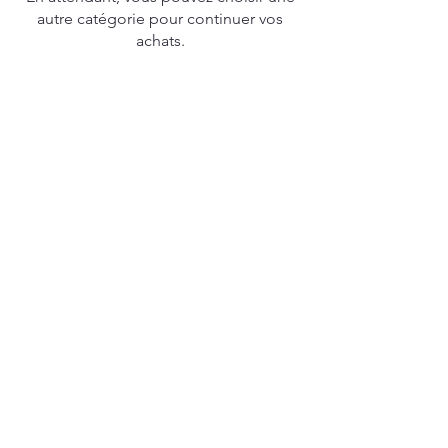
autre catégorie pour continuer vos
achats.
Librarie Phoenix
5928 Sherbrooke Ouest Montreal,
Quebec, H4A 1X7
Ouvert du mardi au dimanche
À partir de midi, l'heure de fermeture varie
en fonction du programme des
événements.